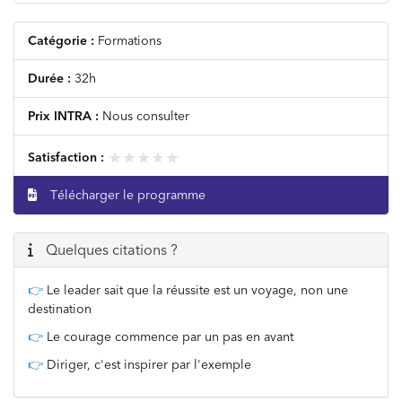
Catégorie :
Formations
Durée :
32h
Prix INTRA :
Nous consulter
★★★★★
★★★★★
Satisfaction :
Télécharger le programme
Quelques citations ?
👉
Le leader sait que la réussite est un voyage, non une
destination
👉
Le courage commence par un pas en avant
👉
Diriger, c'est inspirer par l'exemple