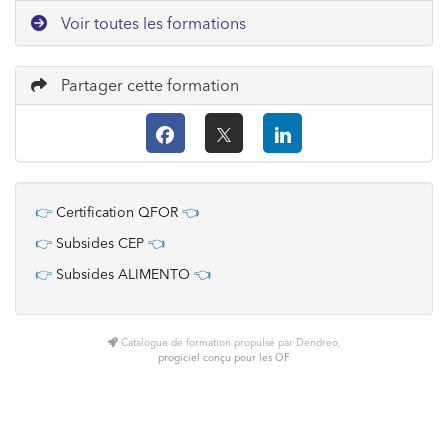
Voir toutes les formations
Partager cette formation
👉
Certification QFOR
👈
👉
Subsides CEP
👈
👉
Subsides ALIMENTO
👈
Catalogue de formation propulsé par Dendreo,
progiciel conçu pour les OF