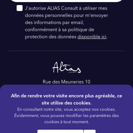
J'autorise ALIAS Consult à utiliser mes
données personnelles pour m'envoyer
des informations par email,
conformément à sa politique de
protection des données
disponible ici
.
Rue des Meuneries 10
4650, Herve
Afin de rendre votre visite encore plus agréable, ce
Belgique
site utilise des cookies.
Tél :
+32 4 228 86 60
En consultant notre site, vous acceptez nos cookies.
E-mail :
as@aliasconsult.be
Évidemment, vous pouvez modifier les paramètres des
cookies à tout moment.