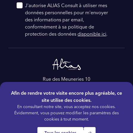
J'autorise ALIAS Consult à utiliser mes
données personnelles pour m'envoyer
des informations par email,
conformément à sa politique de
protection des données
disponible ici
.
Rue des Meuneries 10
4650, Herve
Afin de rendre votre visite encore plus agréable, ce
Belgique
site utilise des cookies.
Tél :
+32 4 228 86 60
En consultant notre site, vous acceptez nos cookies.
E-mail :
as@aliasconsult.be
Évidemment, vous pouvez modifier les paramètres des
cookies à tout moment.
Tous les cookies