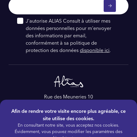
J'autorise ALIAS Consult à utiliser mes
données personnelles pour m'envoyer
des informations par email,
conformément à sa politique de
protection des données
disponible ici
.
Rue des Meuneries 10
4650, Herve
Afin de rendre votre visite encore plus agréable, ce
Belgique
site utilise des cookies.
Tél :
+32 4 228 86 60
En consultant notre site, vous acceptez nos cookies.
E-mail :
as@aliasconsult.be
Évidemment, vous pouvez modifier les paramètres des