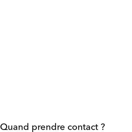
Envie de découvrir concrètement
nos formations ?
Assistez à une session en conditions réelles (2h, 4h
ou une journée, sans engagement) et observez la
dynamique des participants ainsi que l’impact des
outils utilisés.
Remplissez le formulaire ci-dessus : nous vous
recontactons rapidement.
Quand prendre contact ?