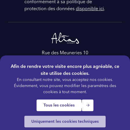
conformément à sa politique de
protection des données
disponible ici
.
Rue des Meuneries 10
4650, Herve
Afin de rendre votre visite encore plus agréable, ce
Belgique
site utilise des cookies.
Tél :
+32 4 228 86 60
En consultant notre site, vous acceptez nos cookies.
E-mail :
as@aliasconsult.be
Évidemment, vous pouvez modifier les paramètres des
cookies à tout moment.
Tous les cookies
© 2026 ALIAS Consult
Termes et conditions
Politique de confidentialité
Gestion des cookies
Plan du site
Vidéos / Ressources
Uniquement les cookies techniques
Accessibilité