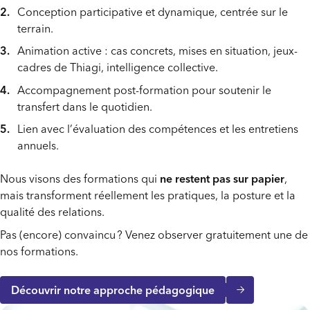
Construisez un parcours intra sur mesure
flexibilité
Conception participative et dynamique, centrée sur le
micro-learning,
leadership (pour tous les niveaux),
terrain.
outils de suivi.
communication,
Découvrir nos formations à distance
Animation active : cas concrets, mises en situation, jeux-
gestion des conflits,
cadres de Thiagi, intelligence collective.
gestion du temps et des priorités,
Accompagnement post-formation pour soutenir le
absentéisme
transfert dans le quotidien.
En savoir plus sur nos Parcours blended
intelligence collective
Lien avec l’évaluation des compétences et les entretiens
annuels.
techniques de vente
gestion du stress,
Nous visons des formations qui
ne restent pas sur papier
,
intelligence émotionnelle,
mais transforment réellement les pratiques, la posture et la
qualité des relations.
cohésion d’équipe (Lencioni), etc.
Pas (encore) convaincu ? Venez observer gratuitement une de
nos formations.
Voir le catalogue complet
Découvrir notre approche pédagogique