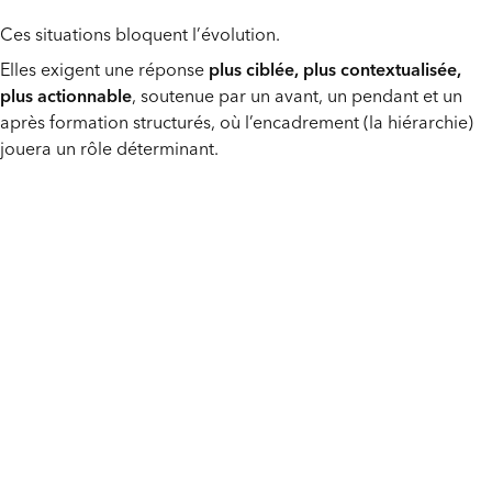
Ces situations bloquent l’évolution.
Elles exigent une réponse
plus ciblée, plus contextualisée,
plus actionnable
, soutenue par un avant, un pendant et un
après formation structurés, où l’encadrement (la hiérarchie)
jouera un rôle déterminant.
Ce que nos formations
apportent
vraiment
Nos dispositifs de formation soft skills visent des
effets visibles, mesurables et ressentis sur le terrain:
Des managers et des collaborateurs qui
disposent d’
outils opérationnels
remplis de
PEPS et utilisables dès le lendemain.