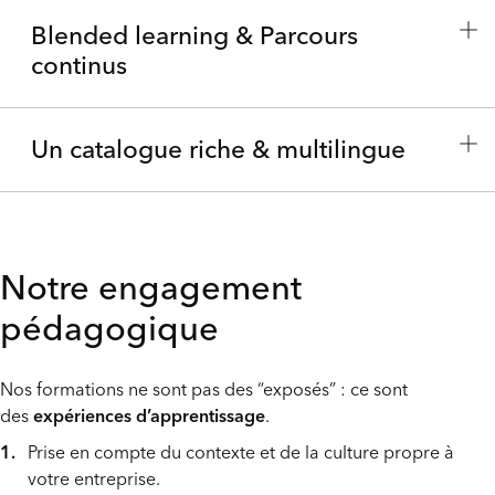
Blended learning & Parcours
continus
confronter les pratiques,
Un catalogue riche & multilingue
s’enrichir de regards variés,
prendre du recul hors de son contexte immédiat.
adapter le contenu à votre culture, vos enjeux, vos
métiers,
travailler sur vos cas concrets, vos situations
Notre engagement
sensibles,
pédagogique
travaux en sous-groupes,
renforcer la cohésion et la responsabilisation au
Découvrez nos sessions interentreprises
jeux pédagogiques adaptés au digital,
sein d’un même collectif.
Nos formations ne sont pas des “exposés” : ce sont
outils collaboratifs,
présentiel,
des
expériences d’apprentissage
.
sessions courtes mais concentrées.
classes virtuelles,
Prise en compte du contexte et de la culture propre à
français,
votre entreprise.
capsules digitales,
néerlandais, anglais et allemand