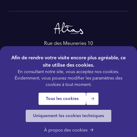
Rue des Meuneries 10
4650, Herve
Afin de rendre votre visite encore plus agréable, ce
Belgique
site utilise des cookies.
Tél :
+32 4 228 86 60
En consultant notre site, vous acceptez nos cookies.
E-mail :
as@aliasconsult.be
Évidemment, vous pouvez modifier les paramètres des
cookies à tout moment.
Tous les cookies
© 2026 ALIAS Consult
Termes et conditions
Politique de confidentialité
Gestion des cookies
Plan du site
Vidéos / Ressources
Uniquement les cookies techniques
Accessibilité
À propos des cookies