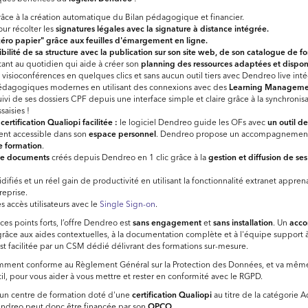
âce à la création automatique du Bilan pédagogique et financier.
ur récolter les
signatures légales avec la signature à distance intégrée.
ro papier" grâce aux feuilles d'émargement en ligne.
ibilité de sa structure avec la publication sur son site web, de son catalogue de fo
stant au quotidien qui aide à créer son
planning des ressources adaptées et dispon
 visioconférences en quelques clics et sans aucun outil tiers avec Dendreo live inté
dagogiques modernes en utilisant des connexions avec des
Learning Manageme
suivi de ses dossiers CPF depuis une interface simple et claire grâce à la synchroni
saisies !
a
certification Qualiopi facilitée :
le logiciel Dendreo guide les OFs avec
un
outil de
nt accessible dans son
espace personnel
. Dendreo propose un accompagnement
e formation
.
de documents
créés depuis Dendreo en 1 clic grâce à la
gestion et diffusion de s
ifiés et un réel gain de productivité en utilisant la fonctionnalité extranet appren
reprise.
s accès utilisateurs avec le
Single Sign-on
.
s points forts, l’offre Dendreo est
sans engagement
et
sans installation
. Un
acc
râce aux aides contextuelles, à la documentation complète et à l'équipe support à 
est facilitée par un CSM dédié délivrant des formations sur-mesure.
ment conforme au Règlement Général sur la Protection des Données, et va même
util, pour vous aider à vous mettre et rester en conformité avec le RGPD.
un centre de formation doté d'une
certification Qualiopi
au titre de la catégorie A
Dendreo peut donc être financée par son
OPCO
.