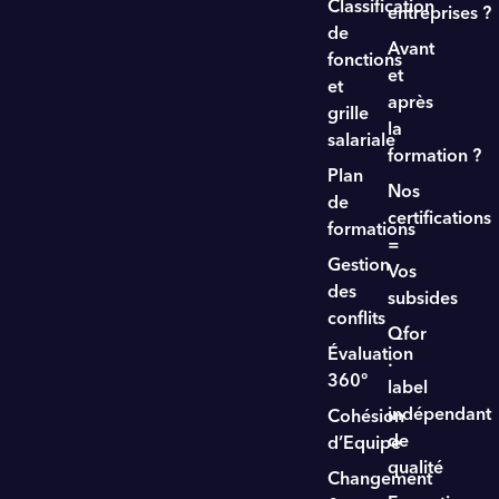
Classification
entreprises ?
de
Avant
fonctions
et
et
après
grille
la
salariale
formation ?
Plan
Nos
de
certifications
formations
=
Gestion
Vos
des
subsides
conflits
Qfor
Évaluation
:
360°
label
indépendant
Cohésion
de
d’Equipe
qualité
Changement