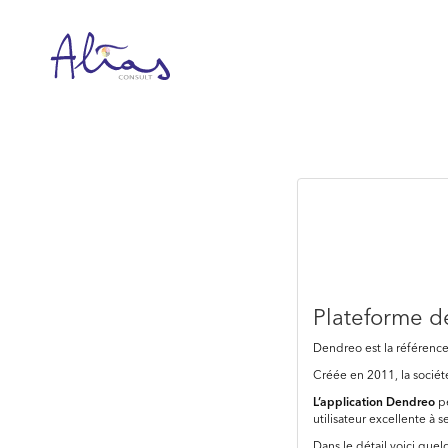
Passer
au
contenu
Plateforme d
Dendreo est la référenc
Créée en 2011, la socié
L’application
Dendreo
p
utilisateur excellente à s
Dans le détail voici que