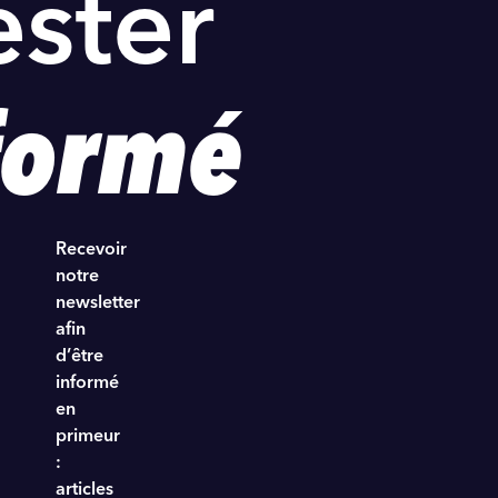
ester
formé
Recevoir
notre
newsletter
afin
d’être
informé
en
primeur
:
articles