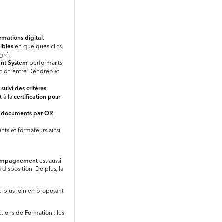
rmations digital
.
ibles
en quelques clics.
gré.
nt System
performants.
sation entre Dendreo et
 suivi des critères
 à la
certification pour
es documents par QR
ants et formateurs ainsi
ompagnement
est aussi
disposition. De plus, la
 plus loin en proposant
ctions de Formation : les