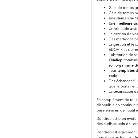
Gain de temps gr
Gain de temps po
Une démarche "zé
Une meilleure vis
Un véritable assi
La gestion de vos
Des méthodes pé
La gestion et le 
EDOF. Plus de res
L’obtention de s
Qualiopi
totaleme
son organisme d
Tous
templates 
code
.
Des échanges fluid
que le portail ent
La sécurisation de
En complément de tous ce
disponible en continue g
prise en main de l'outil 
Dendreo est bien évidem
des outils au sein de l’o
Dendreo est également 
formations au logiciel 