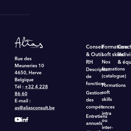
Conseil
Formations
Coac
& Outil
soft skills
indiv
Rue des
RH
Nos
& éq
Meuneries 10
formations
Description
4650, Herve
(catalogue)
de
Belgique
fonctions
Formations
Tél :
+32 4 228
soft
Gestion
86 60
skills
des
E-mail :
:
compétences
as@aliasconsult.be
intra
Entretiens
ou
annuels
inter-