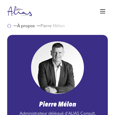
Passer
au
contenu
À propos
Pierre
Mélon
Pierre
Mélon
Administrateur délégué d'ALIAS Consult,