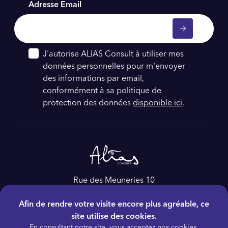
Adresse Email
J'autorise ALIAS Consult à utiliser mes
données personnelles pour m'envoyer
des informations par email,
conformément à sa politique de
protection des données
disponible ici
.
Rue des Meuneries 10
4650, Herve
Afin de rendre votre visite encore plus agréable, ce
Belgique
site utilise des cookies.
Tél :
+32 4 228 86 60
En consultant notre site, vous acceptez nos cookies.