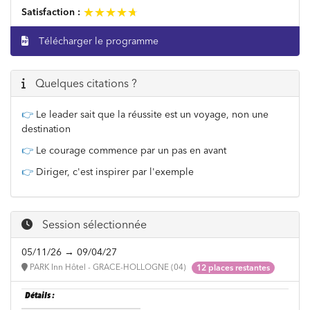
★★★★★
★★★★★
Satisfaction :
Télécharger le programme
Quelques citations ?
👉
Le leader sait que la réussite est un voyage, non une
destination
👉
Le courage commence par un pas en avant
👉
Diriger, c'est inspirer par l'exemple
Session sélectionnée
05/11/26 → 09/04/27
PARK Inn Hôtel - GRACE-HOLLOGNE (04)
12 places restantes
Détails :