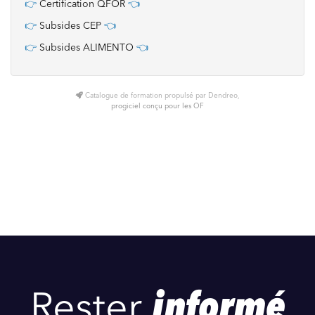
👉
Certification QFOR
👈
👉
Subsides CEP
👈
👉
Subsides ALIMENTO
👈
Catalogue de formation propulsé par Dendreo,
progiciel conçu pour les OF
Rester
informé