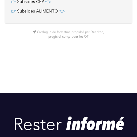
👉
Subsides CEP
👈
👉
Subsides ALIMENTO
👈
Catalogue de formation propulsé par Dendreo,
progiciel conçu pour les OF
Rester
informé