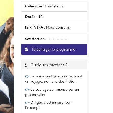
Catégorie :
Formations
Durée :
12h
Prix INTRA :
Nous consulter
★★★★★
★★★★★
Satisfaction :
Télécharger le programme
Quelques citations ?
👉
Le leader sait que la réussite est
un voyage, non une destination
👉
Le courage commence par un
pas en avant
👉
Diriger, c'est inspirer par
l'exemple