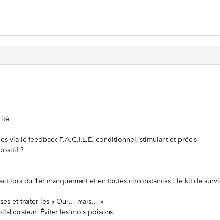
rité
s via le feedback F.A.C.I.L.E. conditionnel, stimulant et précis
sitif ?
act lors du 1er manquement et en toutes circonstances : le kit de surv
uses et traiter les « Oui… mais… »
ollaborateur. Éviter les mots poisons