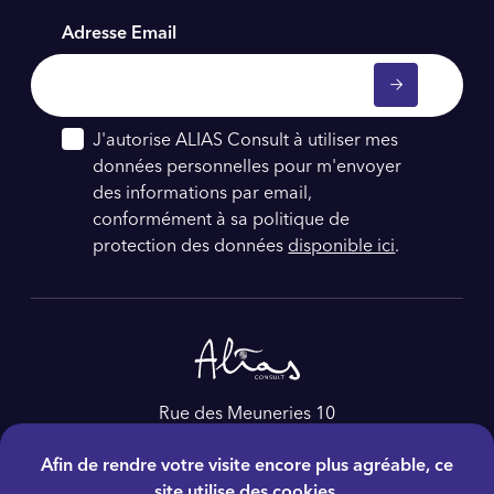
Adresse Email
J'autorise ALIAS Consult à utiliser mes
données personnelles pour m'envoyer
des informations par email,
conformément à sa politique de
protection des données
disponible ici
.
Rue des Meuneries 10
4650, Herve
Afin de rendre votre visite encore plus agréable, ce
Belgique
site utilise des cookies.
Tél :
+32 4 228 86 60