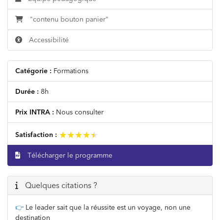
"contenu bouton panier"
Accessibilité
Catégorie :
Formations
Durée :
8h
Prix INTRA :
Nous consulter
★★★★★
★★★★★
Satisfaction :
Télécharger le programme
Quelques citations ?
👉
Le leader sait que la réussite est un voyage, non une
destination