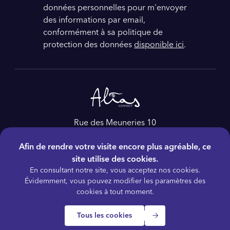
données personnelles pour m'envoyer
des informations par email,
conformément à sa politique de
protection des données
disponible ici
.
Rue des Meuneries 10
4650, Herve
Afin de rendre votre visite encore plus agréable, ce
Belgique
site utilise des cookies.
Tél :
+32 4 228 86 60
En consultant notre site, vous acceptez nos cookies.
E-mail :
as@aliasconsult.be
Évidemment, vous pouvez modifier les paramètres des
cookies à tout moment.
Tous les cookies
© 2026 ALIAS Consult
Termes et conditions
Politique de confidentialité