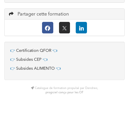
Partager cette formation
👉
Certification QFOR
👈
👉
Subsides CEP
👈
👉
Subsides ALIMENTO
👈
Catalogue de formation propulsé par Dendreo,
progiciel conçu pour les OF