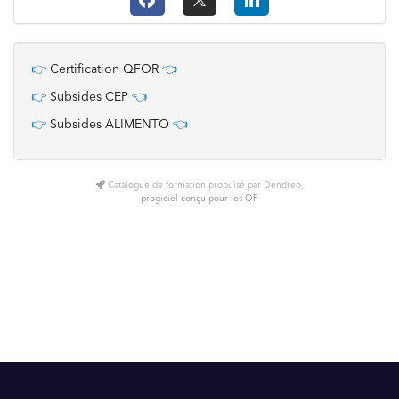
👉
Certification QFOR
👈
👉
Subsides CEP
👈
👉
Subsides ALIMENTO
👈
Catalogue de formation propulsé par Dendreo,
progiciel conçu pour les OF