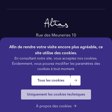
Rue des Meuneries 10
4650, Herve
Afin de rendre votre visite encore plus agréable, ce
Belgique
site utilise des cookies.
Tél :
+32 4 228 86 60
En consultant notre site, vous acceptez nos cookies.
E-mail :
as@aliasconsult.be
Évidemment, vous pouvez modifier les paramètres des
cookies à tout moment.
Tous les cookies
© 2026 ALIAS Consult
Termes et conditions
Politique de confidentialité
Gestion des cookies
Plan du site
Vidéos / Ressources
Uniquement les cookies techniques
Accessibilité
À propos des cookies