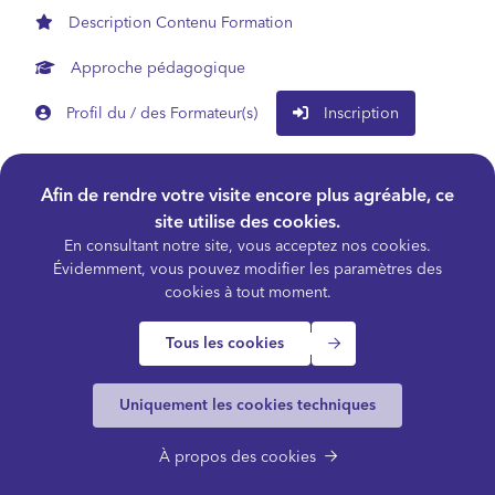
Description Contenu Formation
Approche pédagogique
Profil du / des Formateur(s)
Inscription
Une formation pour comprendre et naviguer dans le
Afin de rendre votre visite encore plus agréable, ce
processus de la Loi Renault et du cadre légal du
site utilise des cookies.
dialogue social.
En consultant notre site, vous acceptez nos cookies.
Évidemment, vous pouvez modifier les paramètres des
cookies à tout moment.
Objectifs de la formation
Tous les cookies
Les outils de cette formation vous font découvrir comment
...
Uniquement les cookies techniques
Comprendre l'écosystème de la concertation sociale
pour mieux se situer
À propos des cookies
Maîtriser les règles de base des réorganisations avec
licenciement collectif