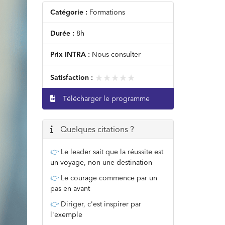
Catégorie :
Formations
Durée :
8h
Prix INTRA :
Nous consulter
★★★★★
★★★★★
Satisfaction :
Télécharger le programme
Quelques citations ?
👉
Le leader sait que la réussite est
un voyage, non une destination
👉
Le courage commence par un
pas en avant
👉
Diriger, c'est inspirer par
l'exemple