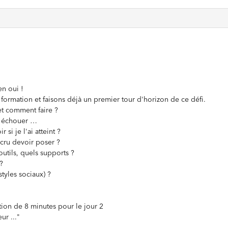
en oui !
formation et faisons déjà un premier tour d'horizon de ce défi.
et comment faire ?
 à échouer …
si je l'ai atteint ?
 cru devoir poser ?
utils, quels supports ?
?
tyles sociaux) ?
tion de 8 minutes pour le jour 2
ur ..."