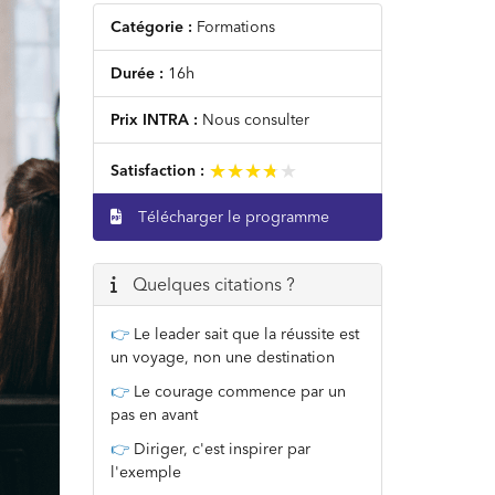
Catégorie :
Formations
Durée :
16h
Prix INTRA :
Nous consulter
★★★★★
★★★★★
Satisfaction :
Télécharger le programme
Quelques citations ?
👉
Le leader sait que la réussite est
un voyage, non une destination
👉
Le courage commence par un
pas en avant
👉
Diriger, c'est inspirer par
l'exemple