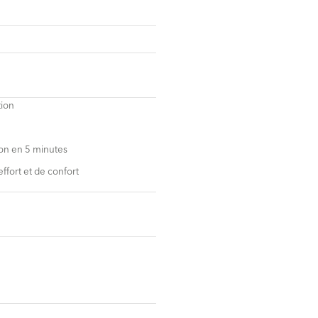
tion
on en
5 minutes
ffort
et de confort