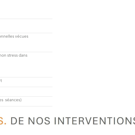
nnelles vécues
/mon
stress dans
t
es
séances)