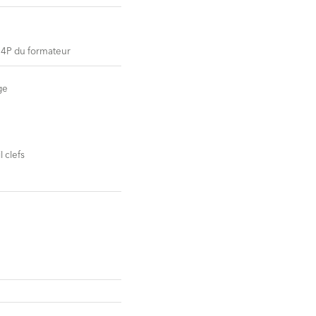
 4P du formateur
ge
 clefs