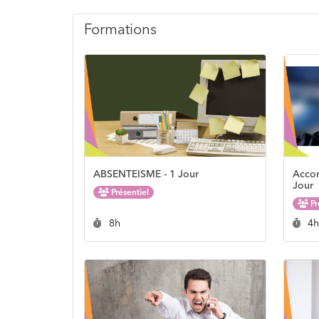
Formations
ABSENTEISME - 1 Jour
Accom
Jour
Présentiel
Pr
Durée :
Du
8h
4