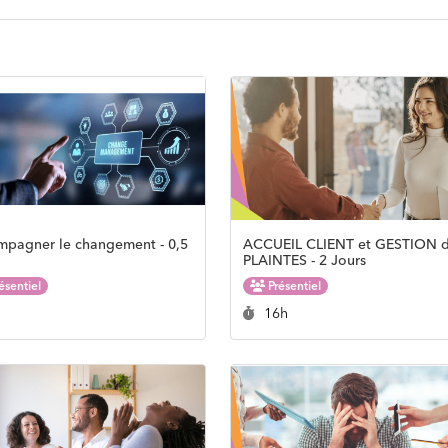
pagner le changement - 0,5
ACCUEIL CLIENT et GESTION 
PLAINTES - 2 Jours
ésentiel
Présentiel
rée :
Durée :
h
16h