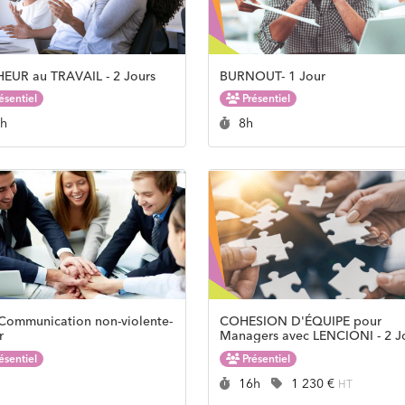
EUR au TRAVAIL - 2 Jours
BURNOUT- 1 Jour
ésentiel
Présentiel
rée :
Durée :
6h
8h
ommunication non-violente-
COHESION D'ÉQUIPE pour
r
Managers avec LENCIONI - 2 J
ésentiel
Présentiel
rée :
Durée :
Prix :
h
16h
1 230 €
HT