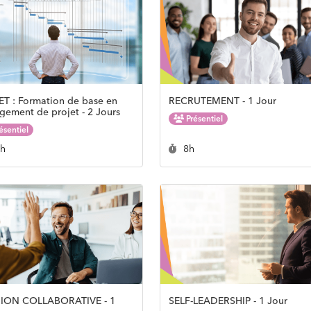
T : Formation de base en
RECRUTEMENT - 1 Jour
ement de projet - 2 Jours
Présentiel
ésentiel
rée :
Durée :
6h
8h
ION COLLABORATIVE - 1
SELF-LEADERSHIP - 1 Jour