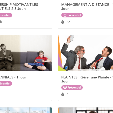
ERSHIP MOTIVANT-LES
MANAGEMENT A DISTANCE - 
TIELS 2,5 Jours
Jour
ésentiel
Présentiel
rée :
Durée :
0h
8h
NNIALS - 1 jour
PLAINTES : Gérer une Plainte - 
Jour
ésentiel
Présentiel
rée :
Durée :
h
4h