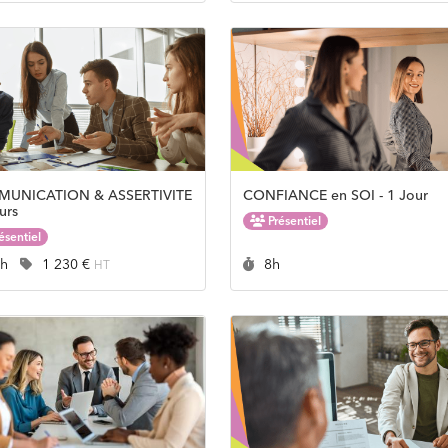
UNICATION & ASSERTIVITE
CONFIANCE en SOI - 1 Jour
urs
Présentiel
ésentiel
rée :
Prix :
Durée :
6h
1 230 €
8h
HT