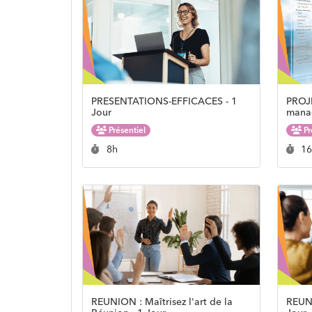
PRESENTATIONS-EFFICACES - 1
PROJE
Jour
manag
Présentiel
Pr
Durée :
Du
8h
1
REUNION : Maîtrisez l'art de la
REUN