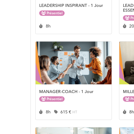
LEADERSHIP INSPIRANT - 1 Jour
LEAD
ESSEN
Présentiel
Pr
Durée :
Du
8h
2
MANAGER-COACH - 1 Jour
MILLE
Présentiel
Pr
Durée :
Prix :
Du
8h
615 €
8
HT