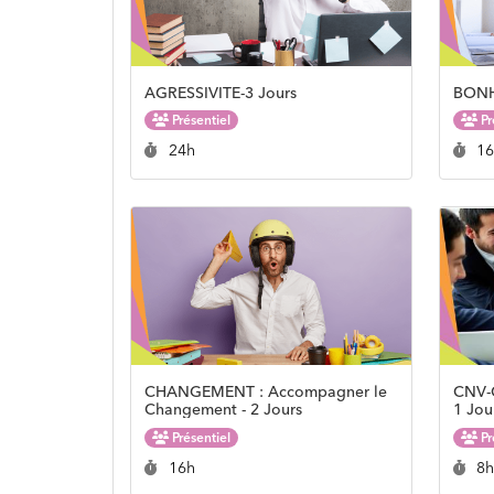
AGRESSIVITE-3 Jours
BONH
Présentiel
Pr
Durée :
Du
24h
1
CHANGEMENT : Accompagner le
CNV-C
Changement - 2 Jours
1 Jou
Présentiel
Pr
Durée :
Du
16h
8