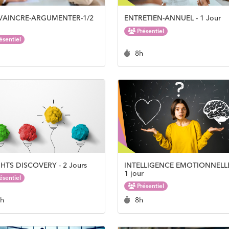
AINCRE-ARGUMENTER-1/2
ENTRETIEN-ANNUEL - 1 Jour
Présentiel
ésentiel
rée :
Durée :
h
8h
HTS DISCOVERY - 2 Jours
INTELLIGENCE EMOTIONNELLE
1 jour
ésentiel
Présentiel
rée :
Durée :
6h
8h