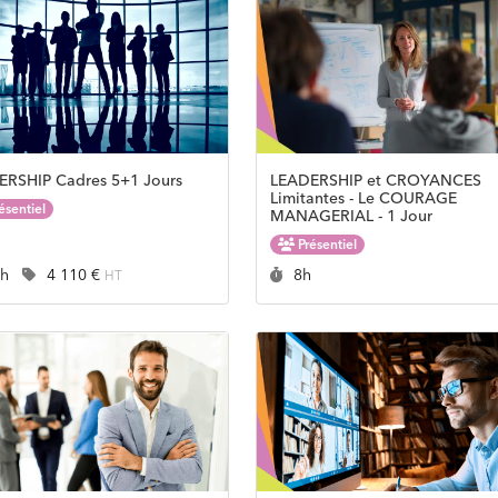
ERSHIP Cadres 5+1 Jours
LEADERSHIP et CROYANCES
Limitantes - Le COURAGE
ésentiel
MANAGERIAL - 1 Jour
Présentiel
rée :
Prix :
Durée :
8h
4 110 €
8h
HT