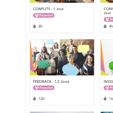
CONFLITS - 1 Jour
CONV
Jour
Présentiel
Pr
Durée :
Du
8h
4
FEEDBACK - 1,5 Jours
INSIG
Présentiel
Pr
Durée :
Du
12h
1