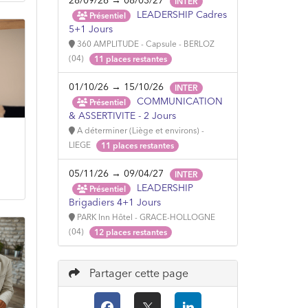
28/09/26 → 08/03/27
INTER
LEADERSHIP Cadres
Présentiel
5+1 Jours
360 AMPLITUDE - Capsule - BERLOZ
(04)
11 places restantes
01/10/26 → 15/10/26
INTER
COMMUNICATION
Présentiel
& ASSERTIVITE - 2 Jours
A déterminer (Liège et environs) -
LIEGE
11 places restantes
05/11/26 → 09/04/27
INTER
LEADERSHIP
Présentiel
Brigadiers 4+1 Jours
PARK Inn Hôtel - GRACE-HOLLOGNE
(04)
12 places restantes
Partager cette page