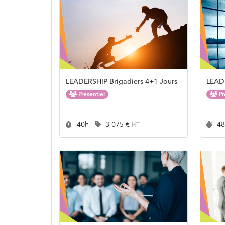
LEADERSHIP Brigadiers 4+1 Jours
LEAD
Présentiel
Pr
Durée :
Prix :
Du
40h
3 075 €
4
HT