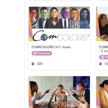
COMCOLORS 3+1 Jours
COMM
- 2 Jo
Présentiel
Pr
Durée :
Du
32h
1