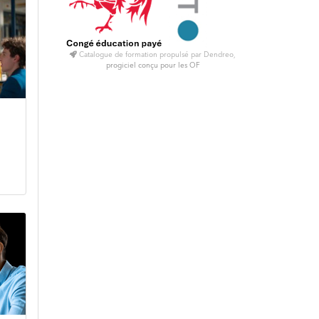
Catalogue de formation propulsé par Dendreo,
progiciel conçu pour les OF